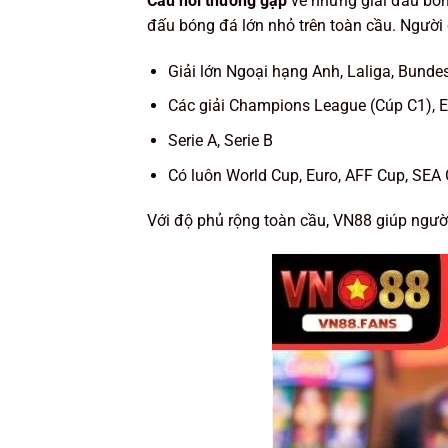
Câu hỏi thường gặp
về những giải đấu bóng
đấu bóng đá lớn nhỏ trên toàn cầu. Người 
Giải lớn Ngoại hạng Anh, Laliga, Bunde
Các giải Champions League (Cúp C1), 
Serie A, Serie B
Có luôn World Cup, Euro, AFF Cup, SEA
Với độ phủ rộng toàn cầu, VN88 giúp người