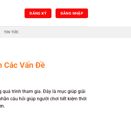
ĐĂNG KÝ
ĐĂNG NHẬP
TIN TỨC
h Các Vấn Đề
quá trình tham gia. Đây là mục giúp giải
hần câu hỏi giúp người chơi tiết kiệm thời
ơn.