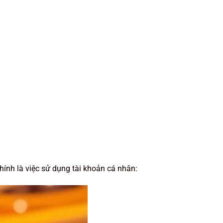
hính là việc sử dụng tài khoản cá nhân: