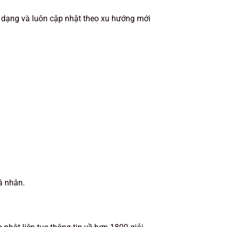
a dạng và luôn cập nhật theo xu hướng mới
á nhân.