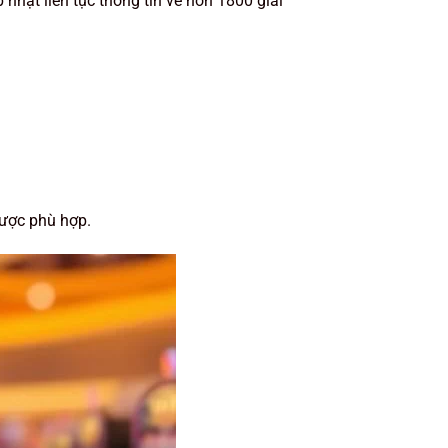
nhật liên tục thông tin về hơn 1800 giải
cược phù hợp.