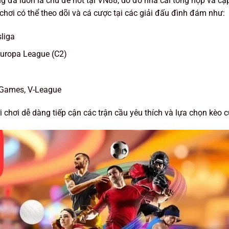
 đá luôn là chủ đề hot tại VN88, do đó nhà cái tổng hợp và cập 
chơi có thể theo dõi và cá cược tại các giải đấu đình đám như:
sliga
Europa League (C2)
 Games, V-League
 chơi dễ dàng tiếp cận các trận cầu yêu thích và lựa chọn kèo 