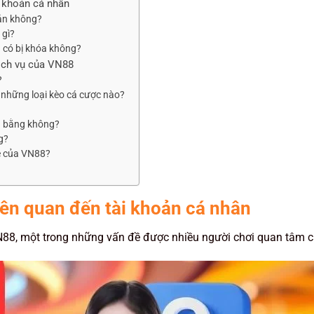
i khoản cá nhân
oản không?
 gì?
 có bị khóa không?
dịch vụ của VN88
?
những loại kèo cá cược nào?
g bằng không?
g?
te của VN88?
iên quan đến tài khoản cá nhân
N88, một trong những vấn đề được nhiều người chơi quan tâm c