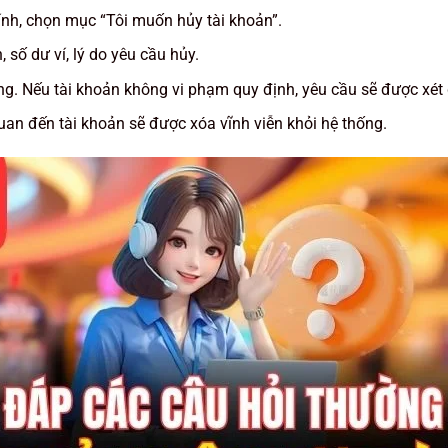
hính, chọn mục “Tôi muốn hủy tài khoản”.
 số dư ví, lý do yêu cầu hủy.
động. Nếu tài khoản không vi phạm quy định, yêu cầu sẽ được xé
quan đến tài khoản sẽ được xóa vĩnh viễn khỏi hệ thống.