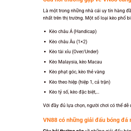
Là một trong những nhà cái uy tín hàng đ
nhất trên thị trường. Một số loại kèo phổ 
Kèo châu Á (Handicap)
Kèo châu Âu (1×2)
Kèo tài xỉu (Over/Under)
Kèo Malaysia, kèo Macau
Kèo phạt góc, kèo thẻ vàng
Kèo theo hiệp (hiệp 1, cả trận)
Kèo tỷ số, kèo đặc biệt,…
Với đầy đủ lựa chọn, người chơi có thể dễ 
VN88 có những giải đấu bóng đá 