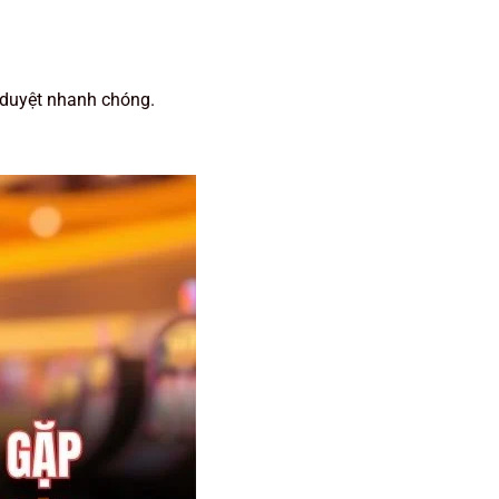
t duyệt nhanh chóng.