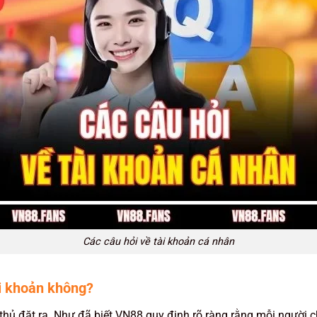
Các câu hỏi về tài khoản cá nhân
ài khoản không?
hủ đặt ra. Như đã biết VN88 quy định rõ ràng rằng mỗi người 