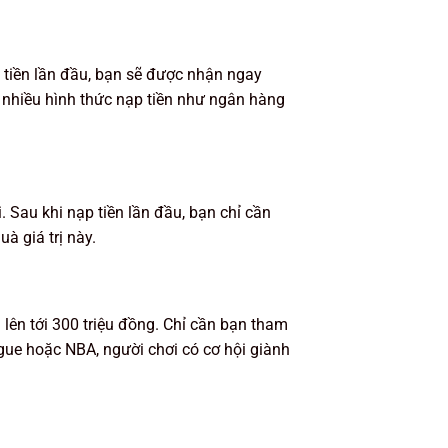
 tiền lần đầu, bạn sẽ được nhận ngay
ợ nhiều hình thức nạp tiền như ngân hàng
 Sau khi nạp tiền lần đầu, bạn chỉ cần
 giá trị này.
 lên tới 300 triệu đồng. Chỉ cần bạn tham
gue hoặc NBA, người chơi có cơ hội giành