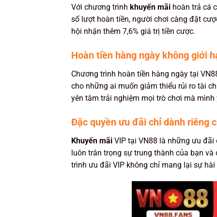
Với chương trình
khuyến mãi
hoàn trả cá c
số lượt hoàn tiền, người chơi càng đặt cượ
hội nhận thêm 7,6% giá trị tiền cược.
Hoàn tiền hàng ngày không giới h
Chương trình hoàn tiền hàng ngày tại VN88
cho những ai muốn giảm thiểu rủi ro tài ch
yên tâm trải nghiệm mọi trò chơi mà mình 
Đặc quyền ưu đãi chỉ dành riêng c
Khuyến mãi
VIP tại VN88 là những ưu đãi 
luôn trân trọng sự trung thành của bạn v
trình ưu đãi VIP không chỉ mang lại sự hà