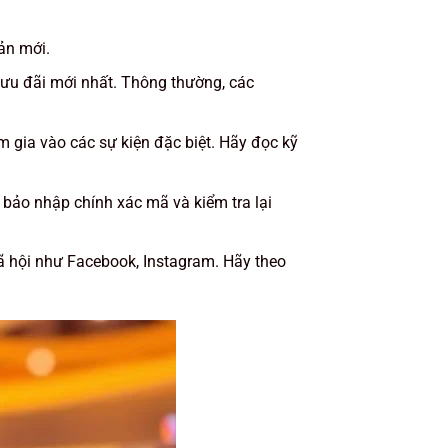
ản mới.
 ưu đãi mới nhất. Thông thường, các
m gia vào các sự kiện đặc biệt. Hãy đọc kỹ
bảo nhập chính xác mã và kiểm tra lại
ã hội như Facebook, Instagram. Hãy theo