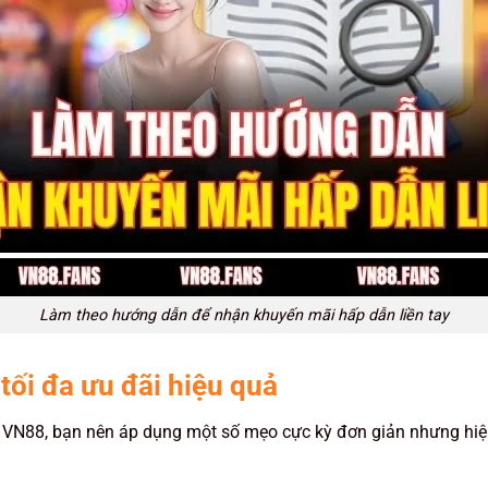
Làm theo hướng dẫn để nhận khuyến mãi hấp dẫn liền tay
tối đa ưu đãi hiệu quả
 tại VN88, bạn nên áp dụng một số mẹo cực kỳ đơn giản nhưng hi