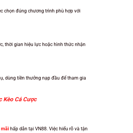
ệc chọn đúng chương trình phù hợp với
, thời gian hiệu lực hoặc hình thức nhận
 dụ, dùng tiền thưởng nạp đầu để tham gia
c Kèo Cá Cược
 mãi
hấp dẫn tại VN88. Việc hiểu rõ và tận