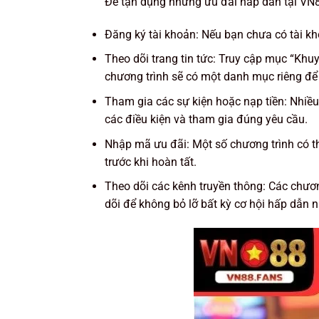
Để tận dụng những ưu đãi
hấp dẫn tại VN8
Đăng ký tài khoản: Nếu bạn chưa có tài kh
Theo dõi trang tin tức: Truy cập mục “Khu
chương trình sẽ có một danh mục riêng để
Tham gia các sự kiện hoặc nạp tiền: Nhiều
các điều kiện và tham gia đúng yêu cầu.
Nhập mã ưu đãi: Một số chương trình có t
trước khi hoàn tất.
Theo dõi các kênh truyền thông: Các chươ
dõi để không bỏ lỡ bất kỳ cơ hội hấp dẫn n