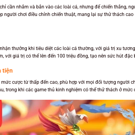
chỉ cần nhắm và bắn vào các loài cá, nhưng để chiến thắng, ngư
ép người chơi điều chỉnh chiến thuật, mang lại sự thử thách c
nhận thưởng khi tiêu diệt các loài cá thường, với giá trị xu tư
, với giá trị có thể lên đến 100 triệu đồng, tạo nên sức hút đặc
 tiện
mức cược từ thấp đến cao, phù hợp với mọi đối tượng người c
ầu, trong khi các game thủ kinh nghiệm có thể thử thách ở mức