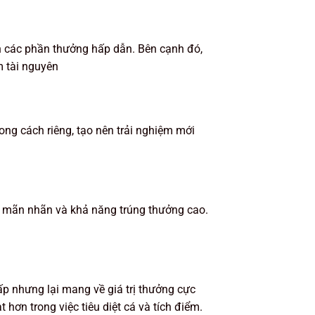
ận các phần thưởng hấp dẫn. Bên cạnh đó,
m tài nguyên
ong cách riêng, tạo nên trải nghiệm mới
 xu mãn nhãn và khả năng trúng thưởng cao.
ấp nhưng lại mang về giá trị thưởng cực
 hơn trong việc tiêu diệt cá và tích điểm.