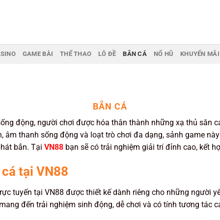
SINO
GAME BÀI
THỂ THAO
LÔ ĐỀ
BẮN CÁ
NỔ HŨ
KHUYẾN MÃI
BẮN CÁ
ng động, người chơi được hóa thân thành những xạ thủ săn cá c
, âm thanh sống động và loạt trò chơi đa dạng, sảnh game này
hát bắn. Tại
VN88
bạn sẽ có trải nghiệm giải trí đỉnh cao, kết 
 cá tại VN88
trực tuyến tại VN88 được thiết kế dành riêng cho những người y
mang đến trải nghiệm sinh động, dễ chơi và có tính tương tác c