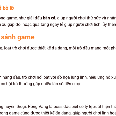
ể bỏ lỡ
rong game, như giải đấu
bắn cá
, giúp người chơi thử sức và nh
xu gấp đôi hoặc quà tặng ngày lễ giúp người chơi tích lũy thê
ng sảnh game
, loạt trò chơi được thiết kế đa dạng, mỗi trò đều mang một ph
h hàng đầu, trò chơi nổi bật với đồ họa lung linh, hiệu ứng nổ
 cơ hội trả thưởng gấp nhiều lần số tiền cược.
 huyền thoại. Rồng Vàng là boss đặc biệt có tỷ lệ xuất hiện th
trong game cũng được thiết kế đa dạng, giúp người chơi linh hoạt