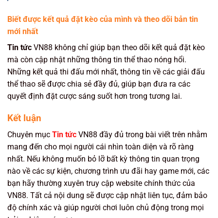
Biết được kết quả đặt kèo của mình và theo dõi bản tin
mới nhất
Tin tức
VN88 không chỉ giúp bạn theo dõi kết quả đặt kèo
mà còn cập nhật những thông tin thể thao nóng hổi.
Những kết quả thi đấu mới nhất, thông tin về các giải đấu
thể thao sẽ được chia sẻ đầy đủ, giúp bạn đưa ra các
quyết định đặt cược sáng suốt hơn trong tương lai.
Kết luận
Chuyên mục
Tin tức
VN88 đầy đủ trong bài viết trên nhằm
mang đến cho mọi người cái nhìn toàn diện và rõ ràng
nhất. Nếu không muốn bỏ lỡ bất kỳ thông tin quan trọng
nào về các sự kiện, chương trình ưu đãi hay game mới, các
bạn hãy thường xuyên truy cập website chính thức của
VN88. Tất cả nội dung sẽ được cập nhật liên tục, đảm bảo
độ chính xác và giúp người chơi luôn chủ động trong mọi