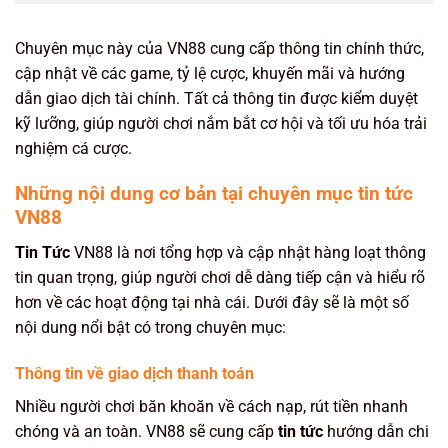
Chuyên mục này của
VN88 cung cấp thông tin chính thức,
cập nhật về các game, tỷ lệ cược, khuyến mãi và hướng
dẫn giao dịch tài chính. Tất cả thông tin được kiểm duyệt
kỹ lưỡng, giúp người chơi nắm bắt cơ hội và tối ưu hóa trải
nghiệm cá cược.
Những nội dung cơ bản tại chuyên mục tin tức
VN88
Tin Tức
VN88 là nơi tổng hợp và cập nhật hàng loạt thông
tin quan trọng, giúp người chơi dễ dàng tiếp cận và hiểu rõ
hơn về các hoạt động tại nhà cái. Dưới đây sẽ là một số
nội dung nổi bật có trong chuyên mục:
Thông tin về giao dịch thanh toán
Nhiều người chơi băn khoăn về cách nạp, rút tiền nhanh
chóng và an toàn. VN88 sẽ cung cấp
tin tức
hướng dẫn chi