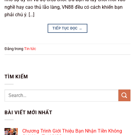
nghề hay cao thủ lão làng, VN88 đều có cách khiến bạn
phải chú ý. […]
TIẾP TỤC ĐỌC
→
Đăng trong
Tin tức
TÌM KIẾM
BÀI VIẾT MỚI NHẤT
Chương Trình Giới Thiệu Bạn Nhận Tiền Không