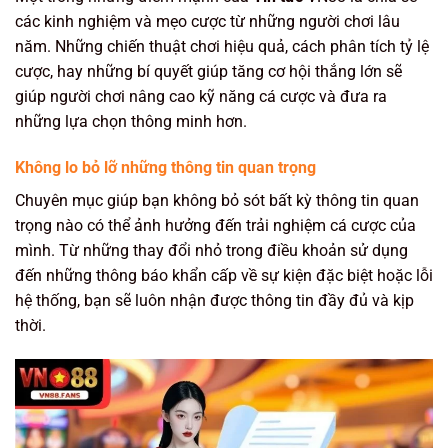
các kinh nghiệm và mẹo cược từ những người chơi lâu
năm. Những chiến thuật chơi hiệu quả, cách phân tích tỷ lệ
cược, hay những bí quyết giúp tăng cơ hội thắng lớn sẽ
giúp người chơi nâng cao kỹ năng cá cược và đưa ra
những lựa chọn thông minh hơn.
Không lo bỏ lỡ những thông tin quan trọng
Chuyên mục giúp bạn không bỏ sót bất kỳ thông tin quan
trọng nào có thể ảnh hưởng đến trải nghiệm cá cược của
mình. Từ những thay đổi nhỏ trong điều khoản sử dụng
đến những thông báo khẩn cấp về sự kiện đặc biệt hoặc lỗi
hệ thống, bạn sẽ luôn nhận được thông tin đầy đủ và kịp
thời.