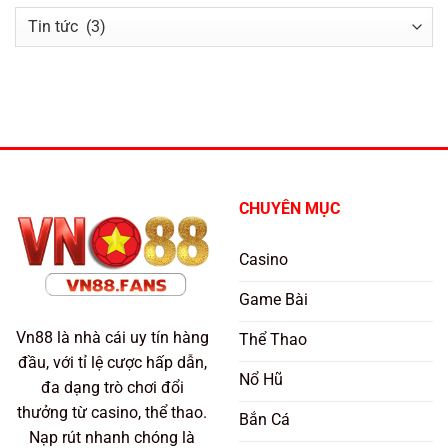
Hàng
Không
Danh
Đầu
Bị
mục
Châu
Chặn
Á
Cho
Mọi
Game
Thủ
CHUYÊN MỤC
Casino
Game Bài
Vn88 là nhà cái uy tín hàng
Thể Thao
đầu, với tỉ lệ cược hấp dẫn,
Nổ Hũ
đa dạng trò chơi đổi
thưởng từ casino, thể thao.
Bắn Cá
Nạp rút nhanh chóng là