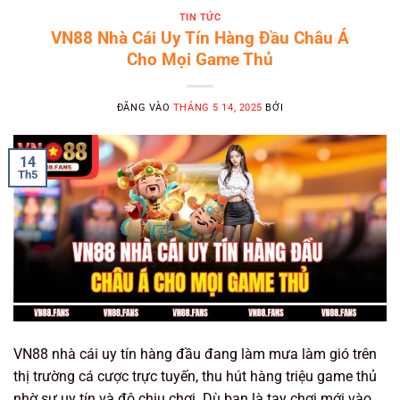
TIN TỨC
VN88 Nhà Cái Uy Tín Hàng Đầu Châu Á
Cho Mọi Game Thủ
ĐĂNG VÀO
THÁNG 5 14, 2025
BỞI
14
Th5
VN88 nhà cái uy tín hàng đầu đang làm mưa làm gió trên
thị trường cá cược trực tuyến, thu hút hàng triệu game thủ
nhờ sự uy tín và độ chịu chơi. Dù bạn là tay chơi mới vào