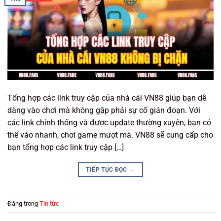
Tổng hợp các link truy cập của nhà cái VN88 giúp bạn dễ
dàng vào chơi mà không gặp phải sự cố gián đoạn. Với
các link chính thống và được update thường xuyên, bạn có
thể vào nhanh, chơi game mượt mà. VN88 sẽ cung cấp cho
bạn tổng hợp các link truy cập […]
TIẾP TỤC ĐỌC
→
Đăng trong
Tin tức