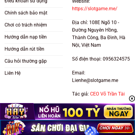
Điều khoản sử dụng
Website:
https://slotgame.me/
Chính sách bảo mật
Địa chỉ: 108E Ngõ 10 -
Chơi có trách nhiệm
Đường Nguyên Hồng,
Hướng dẫn nạp tiền
Thành Công, Ba Đình, Hà
Nội, Việt Nam
Hướng dẫn rút tiền
Số điện thoại: 0956324575
Câu hỏi thường gặp
Email:
Liên Hệ
Lienhe@slotgame.me
Tác giả:
CEO Võ Trần Tài
Copyright 2026 ©
VN88