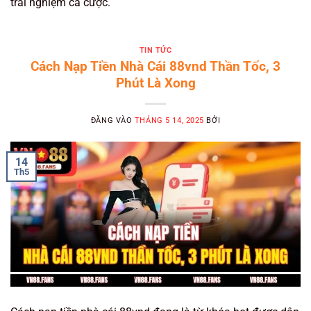
trải nghiệm cá cược.
TIN TỨC
Cách Nạp Tiền Nhà Cái 88vnd Thần Tốc, 3
Phút Là Xong
ĐĂNG VÀO
THÁNG 5 14, 2025
BỞI
14
Th5