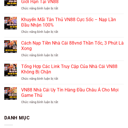
Giới Hạn Tại VN88
Chức năng bình luận bị tắt
ở
Chương
Trình
Khuyến Mãi Tân Thủ VN88 Cực Sốc – Nạp Lần
Giới
Đầu Nhận 100%
Thiệu
Chức năng bình luận bị tắt
ở
Bạn
Khuyến
Nhận
Mãi
Cách Nạp Tiền Nhà Cái 88vnd Thần Tốc, 3 Phút Là
Tiền
Tân
Không
Xong
Thủ
Giới
Chức năng bình luận bị tắt
ở
VN88
Hạn
Cách
Cực
Tại
Nạp
Tổng Hợp Các Link Truy Cập Của Nhà Cái VN88
Sốc
VN88
Tiền
–
Không Bị Chặn
Nhà
Nạp
Chức năng bình luận bị tắt
ở
Cái
Lần
Tổng
88vnd
Đầu
Hợp
VN88 Nhà Cái Uy Tín Hàng Đầu Châu Á Cho Mọi
Thần
Nhận
Các
Tốc,
Game Thủ
100%
Link
3
Chức năng bình luận bị tắt
ở
Truy
Phút
VN88
Cập
Là
Nhà
Của
Xong
Cái
DANH MỤC
Nhà
Uy
Cái
Tín
VN88