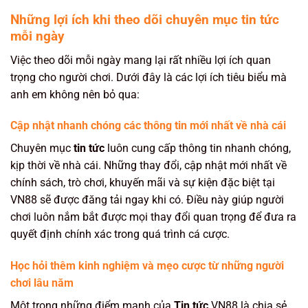
Những lợi ích khi theo dõi chuyên mục tin tức
mỗi ngày
Việc theo dõi mỗi ngày mang lại rất nhiều lợi ích quan
trọng cho người chơi. Dưới đây là các lợi ích tiêu biểu mà
anh em không nên bỏ qua:
Cập nhật nhanh chóng các thông tin mới nhất về nhà cái
Chuyên mục
tin tức
luôn cung cấp thông tin nhanh chóng,
kịp thời về nhà cái. Những thay đổi, cập nhật mới nhất về
chính sách, trò chơi, khuyến mãi và sự kiện đặc biệt tại
VN88 sẽ được đăng tải ngay khi có. Điều này giúp người
chơi luôn nắm bắt được mọi thay đổi quan trọng để đưa ra
quyết định chính xác trong quá trình cá cược.
Học hỏi thêm kinh nghiệm và mẹo cược từ những người
chơi lâu năm
Một trong những điểm mạnh của
Tin tức
VN88 là chia sẻ