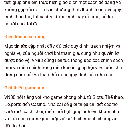
tiết, giúp anh em thực hiện giao dịch một cách dễ dàng và
không gặp rủi ro. Từ các phương thức thanh toán đến quy
trình thao tác, tất cả đều được trình bày rõ ràng, hỗ trợ
người chơi tối đa.
Điều khoản sử dụng
Mục
tin tức
cập nhật đầy đủ các quy định, trách nhiệm và
nghĩa vụ của người chơi khi tham gia, cũng như quyền lợi
được bảo vệ. VN88 cũng liên tục thông báo các chính sách
mới và điều chỉnh trong điều khoản, giúp hội viên luôn chủ
động nắm bắt và tuân thủ đúng quy định của nhà cái.
Giới thiệu game mới
VN88 nổi tiếng với kho game phong phú, từ Slots, Thể thao,
E-Sports đến Casino. Nhà cái sẽ giới thiệu chi tiết các trò
chơi mới, cách chơi, điểm nổi bật, giúp anh em khám phá
và lựa chọn game phù hợp với sở thích nhanh chóng và
tiện lợi hơn.