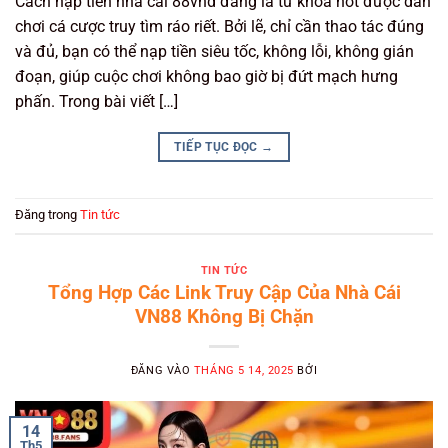
Cách nạp tiền nhà cái 88vnd đang là từ khóa hot được dân
chơi cá cược truy tìm ráo riết. Bởi lẽ, chỉ cần thao tác đúng
và đủ, bạn có thể nạp tiền siêu tốc, không lỗi, không gián
đoạn, giúp cuộc chơi không bao giờ bị đứt mạch hưng
phấn. Trong bài viết […]
TIẾP TỤC ĐỌC
→
Đăng trong
Tin tức
TIN TỨC
Tổng Hợp Các Link Truy Cập Của Nhà Cái
VN88 Không Bị Chặn
ĐĂNG VÀO
THÁNG 5 14, 2025
BỞI
14
Th5