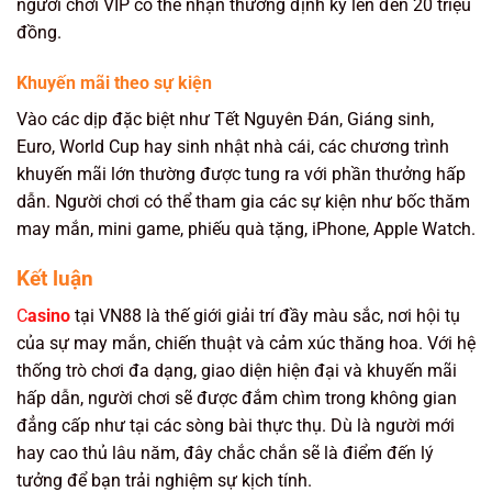
người chơi VIP có thể nhận thưởng định kỳ lên đến 20 triệu
đồng.
Khuyến mãi theo sự kiện
Vào các dịp đặc biệt như Tết Nguyên Đán, Giáng sinh,
Euro, World Cup hay sinh nhật nhà cái, các chương trình
khuyến mãi lớn thường được tung ra với phần thưởng hấp
dẫn. Người chơi có thể tham gia các sự kiện như bốc thăm
may mắn, mini game, phiếu quà tặng, iPhone, Apple Watch.
Kết luận
C
asino
tại VN88 là thế giới giải trí đầy màu sắc, nơi hội tụ
của sự may mắn, chiến thuật và cảm xúc thăng hoa. Với hệ
thống trò chơi đa dạng, giao diện hiện đại và khuyến mãi
hấp dẫn, người chơi sẽ được đắm chìm trong không gian
đẳng cấp như tại các sòng bài thực thụ. Dù là người mới
hay cao thủ lâu năm, đây chắc chắn sẽ là điểm đến lý
tưởng để bạn trải nghiệm sự kịch tính.