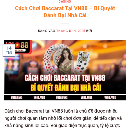
CASINO
Cách Chơi Baccarat Tại VN88 – Bí Quyết
Đánh Bại Nhà Cái
ĐĂNG VÀO
THÁNG 5 14, 2025
BỞI
14
Th5
Cách chơi Baccarat tại VN88 luôn là chủ đề được nhiều
người chơi quan tâm nhờ lối chơi đơn giản, dễ tiếp cận và
khả năng sinh lời cao. Với giao diện trực quan, tỷ lệ cược