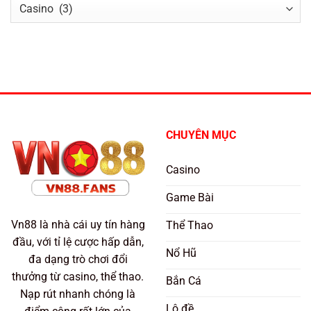
Không
Danh
Đầu
Bị
mục
Châu
Chặn
Á
Cho
Mọi
Game
Thủ
CHUYÊN MỤC
Casino
Game Bài
Vn88 là nhà cái uy tín hàng
Thể Thao
đầu, với tỉ lệ cược hấp dẫn,
Nổ Hũ
đa dạng trò chơi đổi
thưởng từ casino, thể thao.
Bắn Cá
Nạp rút nhanh chóng là
Lô đề