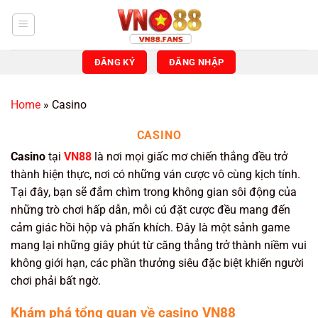
Bỏ
qua
nội
dung
ĐĂNG KÝ
ĐĂNG NHẬP
Home
»
Casino
CASINO
Casino
tại
VN88
là nơi mọi giấc mơ chiến thắng đều trở
thành hiện thực, nơi có những ván cược vô cùng kịch tính.
Tại đây, bạn sẽ đắm chìm trong không gian sôi động của
những trò chơi hấp dẫn, mỗi cú đặt cược đều mang đến
cảm giác hồi hộp và phấn khích. Đây là một sảnh game
mang lại những giây phút từ căng thẳng trở thành niềm vui
không giới hạn, các phần thưởng siêu đặc biệt khiến người
chơi phải bất ngờ.
Khám phá tổng quan về casino VN88