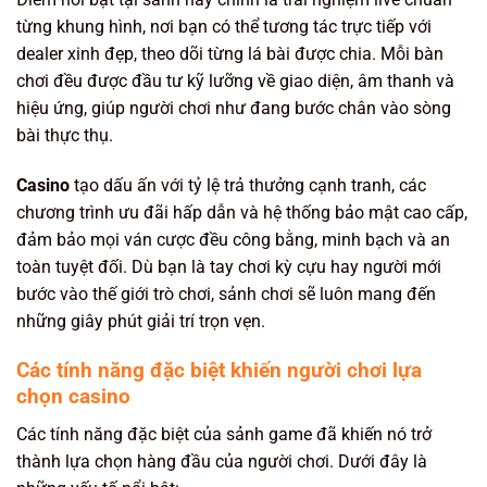
từng khung hình, nơi bạn có thể tương tác trực tiếp với
dealer xinh đẹp, theo dõi từng lá bài được chia. Mỗi bàn
chơi đều được đầu tư kỹ lưỡng về giao diện, âm thanh và
hiệu ứng, giúp người chơi như đang bước chân vào sòng
bài thực thụ.
Casino
tạo dấu ấn với tỷ lệ trả thưởng cạnh tranh, các
chương trình ưu đãi hấp dẫn và hệ thống bảo mật cao cấp,
đảm bảo mọi ván cược đều công bằng, minh bạch và an
toàn tuyệt đối. Dù bạn là tay chơi kỳ cựu hay người mới
bước vào thế giới trò chơi, sảnh chơi sẽ luôn mang đến
những giây phút giải trí trọn vẹn.
Các tính năng đặc biệt khiến người chơi lựa
chọn casino
Các tính năng đặc biệt của sảnh game đã khiến nó trở
thành lựa chọn hàng đầu của người chơi. Dưới đây là