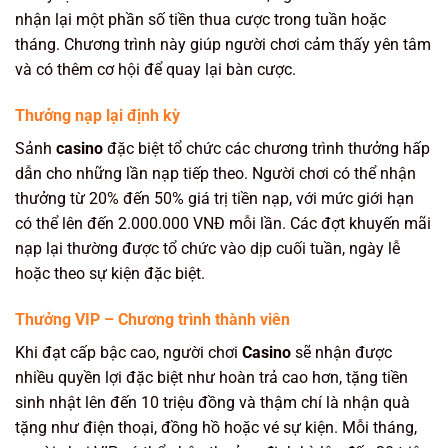
nhận lại một phần số tiền thua cược trong tuần hoặc
tháng. Chương trình này giúp người chơi cảm thấy yên tâm
và có thêm cơ hội để quay lại bàn cược.
Thưởng nạp lại định kỳ
Sảnh
casino
đặc biệt tổ chức các chương trình thưởng hấp
dẫn cho những lần nạp tiếp theo. Người chơi có thể nhận
thưởng từ 20% đến 50% giá trị tiền nạp, với mức giới hạn
có thể lên đến 2.000.000 VNĐ mỗi lần. Các đợt khuyến mãi
nạp lại thường được tổ chức vào dịp cuối tuần, ngày lễ
hoặc theo sự kiện đặc biệt.
Thưởng VIP – Chương trình thành viên
Khi đạt cấp bậc cao, người chơi
Casino
sẽ nhận được
nhiều quyền lợi đặc biệt như hoàn trả cao hơn, tặng tiền
sinh nhật lên đến 10 triệu đồng và thậm chí là nhận quà
tặng như điện thoại, đồng hồ hoặc vé sự kiện. Mỗi tháng,