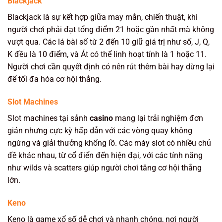
Blackjack
Blackjack là sự kết hợp giữa may mắn, chiến thuật, khi
người chơi phải đạt tổng điểm 21 hoặc gần nhất mà không
vượt qua. Các lá bài số từ 2 đến 10 giữ giá trị như số, J, Q,
K đều là 10 điểm, và Át có thể linh hoạt tính là 1 hoặc 11.
Người chơi cần quyết định có nên rút thêm bài hay dừng lại
để tối đa hóa cơ hội thắng.
Slot Machines
Slot machines tại sảnh
casino
mang lại trải nghiệm đơn
giản nhưng cực kỳ hấp dẫn với các vòng quay không
ngừng và giải thưởng khổng lồ. Các máy slot có nhiều chủ
đề khác nhau, từ cổ điển đến hiện đại, với các tính năng
như wilds và scatters giúp người chơi tăng cơ hội thắng
lớn.
Keno
Keno là game xổ số dễ chơi và nhanh chóng, nơi người