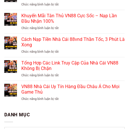
Chức năng bình luận bị tắt
ở
Chương
Trình
Khuyến Mãi Tân Thủ VN88 Cực Sốc – Nạp Lần
Giới
Đầu Nhận 100%
Thiệu
Chức năng bình luận bị tắt
ở
Bạn
Khuyến
Nhận
Mãi
Cách Nạp Tiền Nhà Cái 88vnd Thần Tốc, 3 Phút Là
Tiền
Tân
Không
Xong
Thủ
Giới
Chức năng bình luận bị tắt
ở
VN88
Hạn
Cách
Cực
Tại
Nạp
Tổng Hợp Các Link Truy Cập Của Nhà Cái VN88
Sốc
VN88
Tiền
–
Không Bị Chặn
Nhà
Nạp
Chức năng bình luận bị tắt
ở
Cái
Lần
Tổng
88vnd
Đầu
Hợp
VN88 Nhà Cái Uy Tín Hàng Đầu Châu Á Cho Mọi
Thần
Nhận
Các
Tốc,
Game Thủ
100%
Link
3
Chức năng bình luận bị tắt
ở
Truy
Phút
VN88
Cập
Là
Nhà
Của
Xong
Cái
DANH MỤC
Nhà
Uy
Cái
Tín
VN88
Hàng