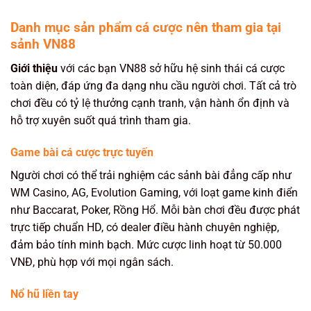
Danh mục sản phẩm cá cược nên tham gia tại
sảnh VN88
Giới thiệu
với các bạn VN88 sở hữu hệ sinh thái cá cược
toàn diện, đáp ứng đa dạng nhu cầu người chơi. Tất cả trò
chơi đều có tỷ lệ thưởng cạnh tranh, vận hành ổn định và
hỗ trợ xuyên suốt quá trình tham gia.
Game bài cá cược trực tuyến
Người chơi có thể trải nghiệm các sảnh bài đẳng cấp như
WM Casino, AG, Evolution Gaming, với loạt game kinh điển
như Baccarat, Poker, Rồng Hổ. Mỗi bàn chơi đều được phát
trực tiếp chuẩn HD, có dealer điều hành chuyên nghiệp,
đảm bảo tính minh bạch. Mức cược linh hoạt từ 50.000
VNĐ, phù hợp với mọi ngân sách.
Nổ hũ liền tay