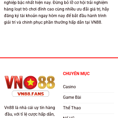
nghiệp bậc nhất hiện nay. Đừng bỏ lỡ cơ hội trải nghiệm
hàng loạt trò chơi đỉnh cao cùng nhiều ưu đãi giá trị, hãy
đăng ký tài khoản ngay hôm nay để bắt đầu hành trình
giải trí và chinh phục phần thưởng hấp dẫn tại VN88.
CHUYÊN MỤC
Casino
Game Bài
Vn88 là nhà cái uy tín hàng
Thể Thao
đầu, với tỉ lệ cược hấp dẫn,