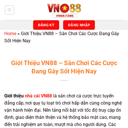
Bỏ
qua
nội
dung
ĐĂNG KÝ
ĐĂNG NHẬP
Home
»
Giới Thiệu VN88 – Sân Chơi Các Cược Đang Gây
Sốt Hiện Nay
Giới Thiệu VN88 – Sân Chơi Các Cược
Đang Gây Sốt Hiện Nay
Giới thiệu
nhà cái VN88
là sân chơi cá cược trực tuyến
đẳng cấp, nơi quy tụ loạt trò chơi hấp dẫn cùng công nghệ
vận hành hiện đại. Nền tảng nổi bật với tốc độ truy cập ổn
định, giao diện thân thiện và hệ thống bảo mật cao, mang
đến trải nghiệm an toàn, mượt mà cho người dùng. Các