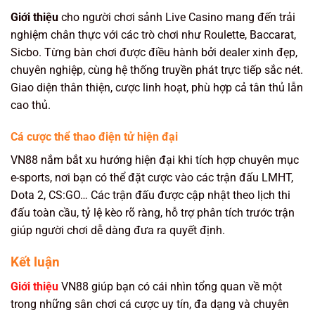
Giới thiệu
cho người chơi sảnh Live Casino mang đến trải
nghiệm chân thực với các trò chơi như Roulette, Baccarat,
Sicbo. Từng bàn chơi được điều hành bởi dealer xinh đẹp,
chuyên nghiệp, cùng hệ thống truyền phát trực tiếp sắc nét.
Giao diện thân thiện, cược linh hoạt, phù hợp cả tân thủ lẫn
cao thủ.
Cá cược thể thao điện tử hiện đại
VN88 nắm bắt xu hướng hiện đại khi tích hợp chuyên mục
e-sports, nơi bạn có thể đặt cược vào các trận đấu LMHT,
Dota 2, CS:GO… Các trận đấu được cập nhật theo lịch thi
đấu toàn cầu, tỷ lệ kèo rõ ràng, hỗ trợ phân tích trước trận
giúp người chơi dễ dàng đưa ra quyết định.
Kết luận
Giới thiệu
VN88 giúp bạn có cái nhìn tổng quan về một
trong những sân chơi cá cược uy tín, đa dạng và chuyên