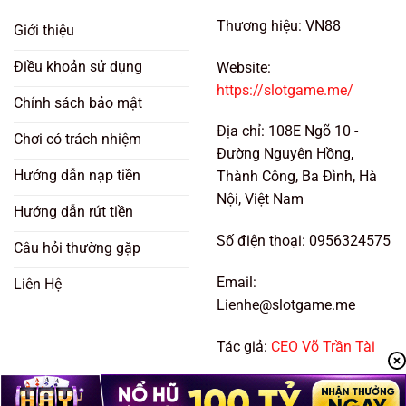
Thương hiệu: VN88
Giới thiệu
Điều khoản sử dụng
Website:
https://slotgame.me/
Chính sách bảo mật
Địa chỉ: 108E Ngõ 10 -
Chơi có trách nhiệm
Đường Nguyên Hồng,
Hướng dẫn nạp tiền
Thành Công, Ba Đình, Hà
Nội, Việt Nam
Hướng dẫn rút tiền
Số điện thoại: 0956324575
Câu hỏi thường gặp
Email:
Liên Hệ
Lienhe@slotgame.me
Tác giả:
CEO Võ Trần Tài