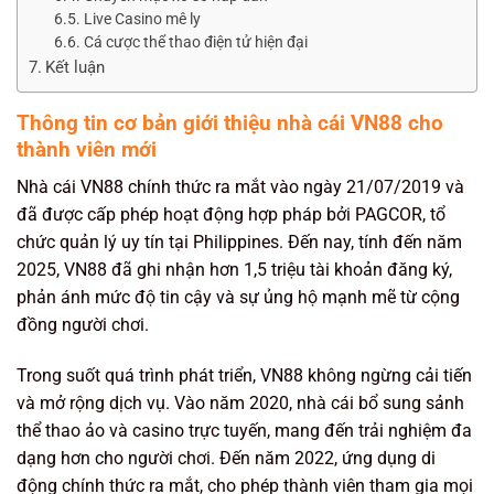
Live Casino mê ly
Cá cược thể thao điện tử hiện đại
Kết luận
Thông tin cơ bản giới thiệu nhà cái VN88 cho
thành viên mới
Nhà cái VN88 chính thức ra mắt vào ngày 21/07/2019 và
đã được cấp phép hoạt động hợp pháp bởi PAGCOR, tổ
chức quản lý uy tín tại Philippines. Đến nay, tính đến năm
2025, VN88 đã ghi nhận hơn 1,5 triệu tài khoản đăng ký,
phản ánh mức độ tin cậy và sự ủng hộ mạnh mẽ từ cộng
đồng người chơi.
Trong suốt quá trình phát triển, VN88 không ngừng cải tiến
và mở rộng dịch vụ. Vào năm 2020, nhà cái bổ sung sảnh
thể thao ảo và casino trực tuyến, mang đến trải nghiệm đa
dạng hơn cho người chơi. Đến năm 2022, ứng dụng di
động chính thức ra mắt, cho phép thành viên tham gia mọi