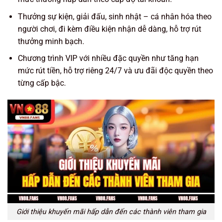
Thưởng sự kiện, giải đấu, sinh nhật – cá nhân hóa theo
người chơi, đi kèm điều kiện nhận dễ dàng, hỗ trợ rút
thưởng minh bạch.
Chương trình VIP với nhiều đặc quyền như tăng hạn
mức rút tiền, hỗ trợ riêng 24/7 và ưu đãi độc quyền theo
từng cấp bậc.
Giới thiệu khuyến mãi hấp dẫn đến các thành viên tham gia