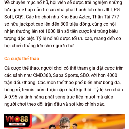
V
ề chuyên mục nổ hũ, hội viên sẽ được trải nghiệm những
tựa game hấp dẫn từ các nhà phát hành lớn như JILI, PG
Soft, CQ9. Các trò chơi như Kho Báu Aztec, Thần Tài 777
sở hữu jackpot cao lên đến 300 triệu đồng, cùng cơ hội
nhận thưởng lên tới 1000 lần số tiền cược khi trúng biểu
tượng đặc biệt. Tỷ lệ nổ hũ được tối ưu cao, mang đến cơ
hội chiến thắng lớn cho người chơi.
Cá cược thể thao
Cá cược thể thao, người chơi có thể tham gia đặt cược trên
các sảnh như CMD368, Saba Sports, SBO, với hơn 4000
trận đấu/tháng. Các môn thể thao phổ biến như bóng đá,
bóng rổ, tennis luôn được cập nhật kịp thời. Tỷ lệ kèo châu
Á 0.95 và tính năng phát sóng trực tiếp mượt mà giúp
người chơi theo dõi trận đấu và soi kèo chính xác.