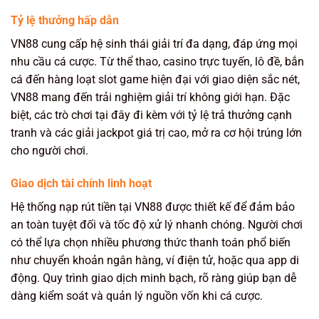
Tỷ lệ thưởng hấp dẫn
VN88 cung cấp hệ sinh thái giải trí đa dạng, đáp ứng mọi
nhu cầu cá cược. Từ thể thao, casino trực tuyến, lô đề, bắn
cá đến hàng loạt slot game hiện đại với giao diện sắc nét,
VN88 mang đến trải nghiệm giải trí không giới hạn. Đặc
biệt, các trò chơi tại đây đi kèm với tỷ lệ trả thưởng cạnh
tranh và các giải jackpot giá trị cao, mở ra cơ hội trúng lớn
cho người chơi.
Giao dịch tài chính linh hoạt
Hệ thống nạp rút tiền tại VN88 được thiết kế để đảm bảo
an toàn tuyệt đối và tốc độ xử lý nhanh chóng. Người chơi
có thể lựa chọn nhiều phương thức thanh toán phổ biến
như chuyển khoản ngân hàng, ví điện tử, hoặc qua app di
động. Quy trình giao dịch minh bạch, rõ ràng giúp bạn dễ
dàng kiểm soát và quản lý nguồn vốn khi cá cược.