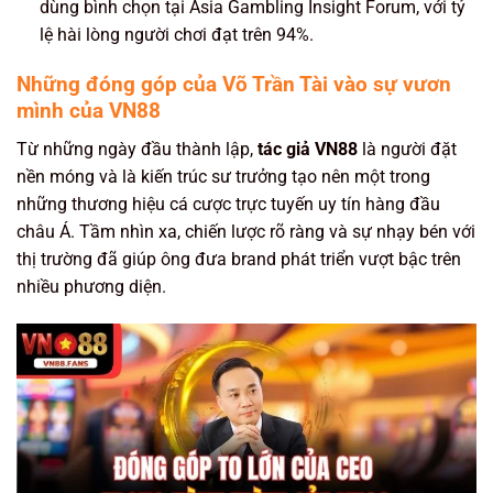
dùng bình chọn tại Asia Gambling Insight Forum, với tỷ
lệ hài lòng người chơi đạt trên 94%.
Những đóng góp của Võ Trần Tài vào sự vươn
mình của VN88
Từ những ngày đầu thành lập,
tác giả VN88
là người đặt
nền móng và là kiến trúc sư trưởng tạo nên một trong
những thương hiệu cá cược trực tuyến uy tín hàng đầu
châu Á. Tầm nhìn xa, chiến lược rõ ràng và sự nhạy bén với
thị trường đã giúp ông đưa brand phát triển vượt bậc trên
nhiều phương diện.