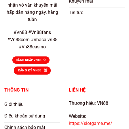
Khuyến mãi
nhận vô vàn khuyến mãi
hấp dẫn hàng ngày, hàng
Tin tức
tuần
#Vn88 #Vn88fans
#Vn88com #nhacaivn88
#Vn88casino
ĐĂNG NHẬP VN88
ĐĂNG KÝ VN88
THÔNG TIN
LIÊN HỆ
Thương hiệu: VN88
Giới thiệu
Điều khoản sử dụng
Website:
https://slotgame.me/
Chính sách bảo mật