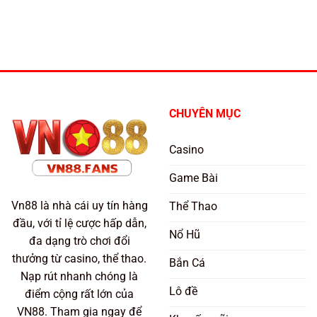
CHUYÊN MỤC
Casino
Game Bài
Vn88 là nhà cái uy tín hàng
Thể Thao
đầu, với tỉ lệ cược hấp dẫn,
Nổ Hũ
đa dạng trò chơi đổi
thưởng từ casino, thể thao.
Bắn Cá
Nạp rút nhanh chóng là
Lô đề
điểm cộng rất lớn của
VN88. Tham gia ngay để