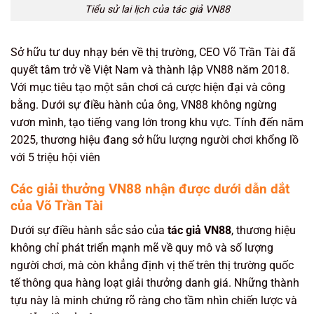
Tiểu sử lai lịch của tác giả VN88
Sở hữu tư duy nhạy bén về thị trường, CEO Võ Trần Tài đã
quyết tâm trở về Việt Nam và thành lập VN88 năm 2018.
Với mục tiêu tạo một sân chơi cá cược hiện đại và công
bằng. Dưới sự điều hành của ông, VN88 không ngừng
vươn mình, tạo tiếng vang lớn trong khu vực. Tính đến năm
2025, thương hiệu đang sở hữu lượng người chơi khổng lồ
với 5 triệu hội viên
Các giải thưởng VN88 nhận được dưới dẫn dắt
của Võ Trần Tài
Dưới sự điều hành sắc sảo của
tác giả VN88
, thương hiệu
không chỉ phát triển mạnh mẽ về quy mô và số lượng
người chơi, mà còn khẳng định vị thế trên thị trường quốc
tế thông qua hàng loạt giải thưởng danh giá. Những thành
tựu này là minh chứng rõ ràng cho tầm nhìn chiến lược và