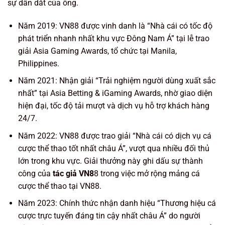
sự dẫn dắt của ông.
Năm 2019: VN88 được vinh danh là “Nhà cái có tốc độ
phát triển nhanh nhất khu vực Đông Nam Á” tại lễ trao
giải Asia Gaming Awards, tổ chức tại Manila,
Philippines.
Năm 2021: Nhận giải “Trải nghiệm người dùng xuất sắc
nhất” tại Asia Betting & iGaming Awards, nhờ giao diện
hiện đại, tốc độ tải mượt và dịch vụ hỗ trợ khách hàng
24/7.
Năm 2022: VN88 được trao giải “Nhà cái có dịch vụ cá
cược thể thao tốt nhất châu Á”, vượt qua nhiều đối thủ
lớn trong khu vực. Giải thưởng này ghi dấu sự thành
công của
tác giả VN8
8 trong việc mở rộng mảng cá
cược thể thao tại VN88.
Năm 2023: Chính thức nhận danh hiệu “Thương hiệu cá
cược trực tuyến đáng tin cậy nhất châu Á” do người