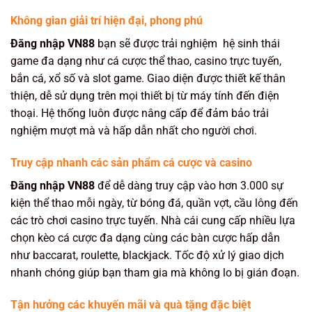
Không gian giải trí hiện đại, phong phú
Đăng nhập VN88
bạn sẽ được trải nghiệm hệ sinh thái
game đa dạng như cá cược thể thao, casino trực tuyến,
bắn cá, xổ số và slot game. Giao diện được thiết kế thân
thiện, dễ sử dụng trên mọi thiết bị từ máy tính đến điện
thoại. Hệ thống luôn được nâng cấp để đảm bảo trải
nghiệm mượt mà và hấp dẫn nhất cho người chơi.
Truy cập nhanh các sản phẩm cá cược và casino
Đăng nhập VN88
để dễ dàng truy cập vào hơn 3.000 sự
kiện thể thao mỗi ngày, từ bóng đá, quần vợt, cầu lông đến
các trò chơi casino trực tuyến. Nhà cái cung cấp nhiều lựa
chọn kèo cá cược đa dạng cùng các bàn cược hấp dẫn
như baccarat, roulette, blackjack. Tốc độ xử lý giao dịch
nhanh chóng giúp bạn tham gia mà không lo bị gián đoạn.
Tận hưởng các khuyến mãi và quà tặng đặc biệt