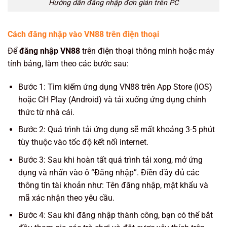
Hướng dẫn đăng nhập đơn giản trên PC
Cách đăng nhập vào VN88 trên điện thoại
Để
đăng nhập VN88
trên điện thoại thông minh hoặc máy
tính bảng, làm theo các bước sau:
Bước 1: Tìm kiếm ứng dụng VN88 trên App Store (iOS)
hoặc CH Play (Android) và tải xuống ứng dụng chính
thức từ nhà cái.
Bước 2: Quá trình tải ứng dụng sẽ mất khoảng 3-5 phút
tùy thuộc vào tốc độ kết nối internet.
Bước 3: Sau khi hoàn tất quá trình tải xong, mở ứng
dụng và nhấn vào ô “Đăng nhập”. Điền đầy đủ các
thông tin tài khoản như: Tên đăng nhập, mật khẩu và
mã xác nhận theo yêu cầu.
Bước 4: Sau khi đăng nhập thành công, bạn có thể bắt