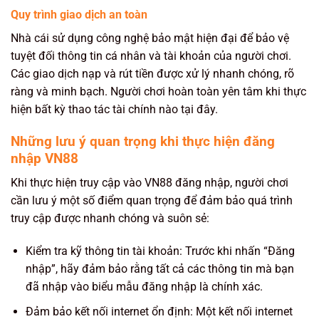
Quy trình giao dịch an toàn
Nhà cái sử dụng công nghệ bảo mật hiện đại để bảo vệ
tuyệt đối thông tin cá nhân và tài khoản của người chơi.
Các giao dịch nạp và rút tiền được xử lý nhanh chóng, rõ
ràng và minh bạch. Người chơi hoàn toàn yên tâm khi thực
hiện bất kỳ thao tác tài chính nào tại đây.
Những lưu ý quan trọng khi thực hiện đăng
nhập VN88
Khi thực hiện truy cập vào VN88 đăng nhập, người chơi
cần lưu ý một số điểm quan trọng để đảm bảo quá trình
truy cập được nhanh chóng và suôn sẻ:
Kiểm tra kỹ thông tin tài khoản: Trước khi nhấn “Đăng
nhập”, hãy đảm bảo rằng tất cả các thông tin mà bạn
đã nhập vào biểu mẫu đăng nhập là chính xác.
Đảm bảo kết nối internet ổn định: Một kết nối internet