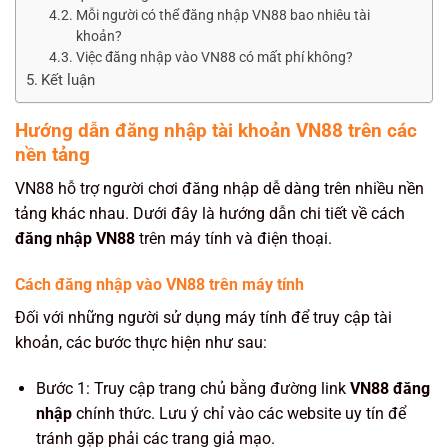
Mỗi người có thể đăng nhập VN88 bao nhiêu tài
khoản?
Việc đăng nhập vào VN88 có mất phí không?
Kết luận
Hướng dẫn đăng nhập tài khoản VN88 trên các
nền tảng
VN88 hỗ trợ người chơi đăng nhập dễ dàng trên nhiều nền
tảng khác nhau. Dưới đây là hướng dẫn chi tiết về cách
đăng nhập VN88
trên máy tính và điện thoại.
Cách đăng nhập vào VN88 trên máy tính
Đối với những người sử dụng máy tính để truy cập tài
khoản, các bước thực hiện như sau:
Bước 1: Truy cập trang chủ bằng đường link
VN88 đăng
nhập
chính thức. Lưu ý chỉ vào các website uy tín để
tránh gặp phải các trang giả mạo.