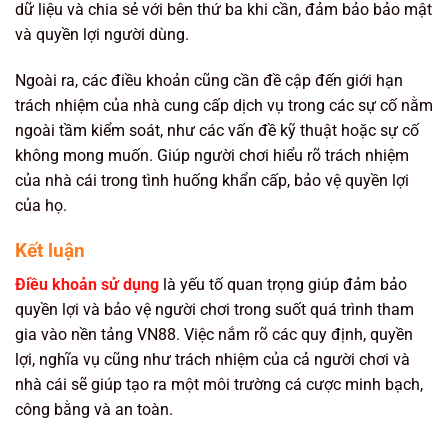
dữ liệu và chia sẻ với bên thứ ba khi cần, đảm bảo bảo mật
và quyền lợi người dùng.
Ngoài ra, các điều khoản cũng cần đề cập đến giới hạn
trách nhiệm của nhà cung cấp dịch vụ trong các sự cố nằm
ngoài tầm kiểm soát, như các vấn đề kỹ thuật hoặc sự cố
không mong muốn. Giúp người chơi hiểu rõ trách nhiệm
của nhà cái trong tình huống khẩn cấp, bảo vệ quyền lợi
của họ.
Kết luận
Điều khoản sử dụng
là yếu tố quan trọng giúp đảm bảo
quyền lợi và bảo vệ người chơi trong suốt quá trình tham
gia vào nền tảng VN88. Việc nắm rõ các quy định, quyền
lợi, nghĩa vụ cũng như trách nhiệm của cả người chơi và
nhà cái sẽ giúp tạo ra một môi trường cá cược minh bạch,
công bằng và an toàn.