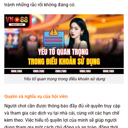
tránh những rắc rối không đáng có.
Yếu tố quan trọng trong điều khoản sử dụng
Quyền và nghĩa vụ của hội viên
Người chơi cần được thông báo đầy đủ về quyền truy cập
và tham gia các dịch vụ tại nhà cái, cùng với các hạn chế
kèm theo. Việc hiểu rõ quyền lợi của mình sẽ giúp người
dùng tham gia một cách chủ động và an toàn, đồng thời