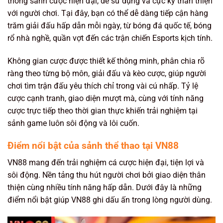
thống sảnh cược hiện đại, dễ sử dụng và cực kỳ thân thiện
với người chơi. Tại đây, bạn có thể dễ dàng tiếp cận hàng
trăm giải đấu hấp dẫn mỗi ngày, từ bóng đá quốc tế, bóng
rổ nhà nghề, quần vợt đến các trận chiến Esports kịch tính.
Không gian cược được thiết kế thông minh, phân chia rõ
ràng theo từng bộ môn, giải đấu và kèo cược, giúp người
chơi tìm trận đấu yêu thích chỉ trong vài cú nhấp. Tỷ lệ
cược cạnh tranh, giao diện mượt mà, cùng với tính năng
cược trực tiếp theo thời gian thực khiến trải nghiệm tại
sảnh game luôn sôi động và lôi cuốn.
Điểm nổi bật của sảnh thể thao tại VN88
VN88 mang đến trải nghiệm cá cược hiện đại, tiện lợi và
sôi động. Nền tảng thu hút người chơi bởi giao diện thân
thiện cùng nhiều tính năng hấp dẫn. Dưới đây là những
điểm nổi bật giúp VN88 ghi dấu ấn trong lòng người dùng.