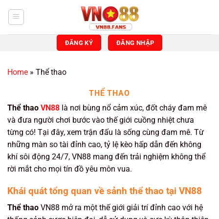
Bỏ
qua
nội
dung
ĐĂNG KÝ
ĐĂNG NHẬP
Home
»
Thể thao
THỂ THAO
Thể thao
VN88
là nơi bùng nổ cảm xúc, đốt cháy đam mê
và đưa người chơi bước vào thế giới cuồng nhiệt chưa
từng có! Tại đây, xem trận đấu là sống cùng đam mê. Từ
những màn so tài đỉnh cao, tỷ lệ kèo hấp dẫn đến không
khí sôi động 24/7, VN88 mang đến trải nghiệm không thể
rời mắt cho mọi tín đồ yêu môn vua.
Khái quát tổng quan về sảnh thể thao tại VN88
Thể thao
VN88 mở ra một thế giới giải trí đỉnh cao với hệ