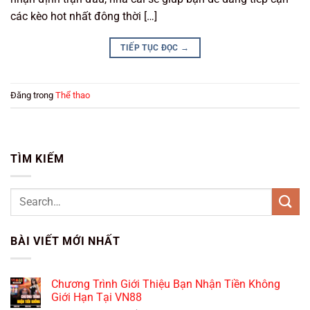
các kèo hot nhất đông thời […]
TIẾP TỤC ĐỌC
→
Đăng trong
Thể thao
TÌM KIẾM
BÀI VIẾT MỚI NHẤT
Chương Trình Giới Thiệu Bạn Nhận Tiền Không
Giới Hạn Tại VN88