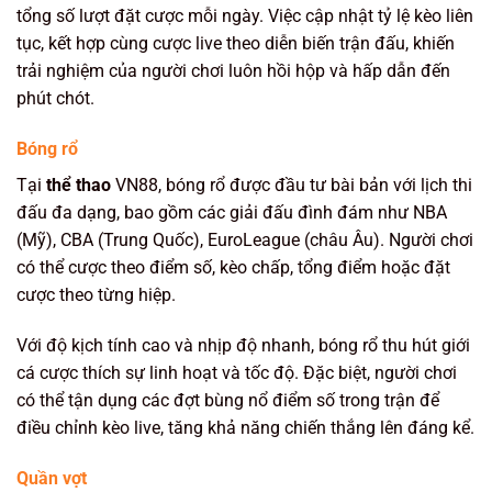
tổng số lượt đặt cược mỗi ngày. Việc cập nhật tỷ lệ kèo liên
tục, kết hợp cùng cược live theo diễn biến trận đấu, khiến
trải nghiệm của người chơi luôn hồi hộp và hấp dẫn đến
phút chót.
Bóng rổ
Tại
thể thao
VN88, bóng rổ được đầu tư bài bản với lịch thi
đấu đa dạng, bao gồm các giải đấu đình đám như NBA
(Mỹ), CBA (Trung Quốc), EuroLeague (châu Âu). Người chơi
có thể cược theo điểm số, kèo chấp, tổng điểm hoặc đặt
cược theo từng hiệp.
Với độ kịch tính cao và nhịp độ nhanh, bóng rổ thu hút giới
cá cược thích sự linh hoạt và tốc độ. Đặc biệt, người chơi
có thể tận dụng các đợt bùng nổ điểm số trong trận để
điều chỉnh kèo live, tăng khả năng chiến thắng lên đáng kể.
Quần vợt