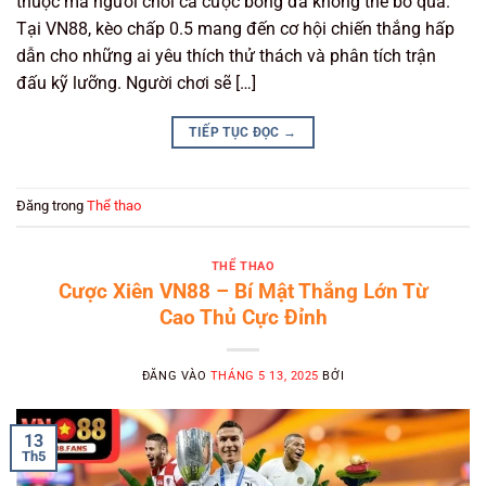
thuộc mà người chơi cá cược bóng đá không thể bỏ qua.
Tại VN88, kèo chấp 0.5 mang đến cơ hội chiến thắng hấp
dẫn cho những ai yêu thích thử thách và phân tích trận
đấu kỹ lưỡng. Người chơi sẽ […]
TIẾP TỤC ĐỌC
→
Đăng trong
Thể thao
THỂ THAO
Cược Xiên VN88 – Bí Mật Thắng Lớn Từ
Cao Thủ Cực Đỉnh
ĐĂNG VÀO
THÁNG 5 13, 2025
BỞI
13
Th5