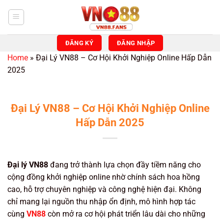
Bỏ
qua
nội
dung
ĐĂNG KÝ
ĐĂNG NHẬP
Home
»
Đại Lý VN88 – Cơ Hội Khởi Nghiệp Online Hấp Dẫn
2025
Đại Lý VN88 – Cơ Hội Khởi Nghiệp Online
Hấp Dẫn 2025
Đại lý VN88
đang trở thành lựa chọn đầy tiềm năng cho
cộng đồng khởi nghiệp online nhờ chính sách hoa hồng
cao, hỗ trợ chuyên nghiệp và công nghệ hiện đại. Không
chỉ mang lại nguồn thu nhập ổn định, mô hình hợp tác
cùng
VN88
còn mở ra cơ hội phát triển lâu dài cho những