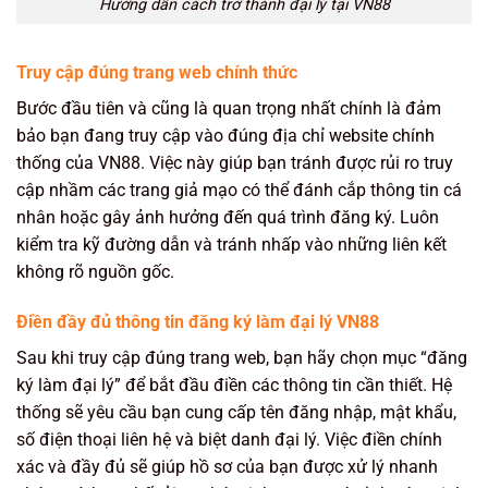
Hướng dẫn cách trở thành đại lý tại VN88
Truy cập đúng trang web chính thức
Bước đầu tiên và cũng là quan trọng nhất chính là đảm
bảo bạn đang truy cập vào đúng địa chỉ website chính
thống của VN88. Việc này giúp bạn tránh được rủi ro truy
cập nhầm các trang giả mạo có thể đánh cắp thông tin cá
nhân hoặc gây ảnh hưởng đến quá trình đăng ký. Luôn
kiểm tra kỹ đường dẫn và tránh nhấp vào những liên kết
không rõ nguồn gốc.
Điền đầy đủ thông tin đăng ký làm đại lý VN88
Sau khi truy cập đúng trang web, bạn hãy chọn mục “đăng
ký làm đại lý” để bắt đầu điền các thông tin cần thiết. Hệ
thống sẽ yêu cầu bạn cung cấp tên đăng nhập, mật khẩu,
số điện thoại liên hệ và biệt danh đại lý. Việc điền chính
xác và đầy đủ sẽ giúp hồ sơ của bạn được xử lý nhanh