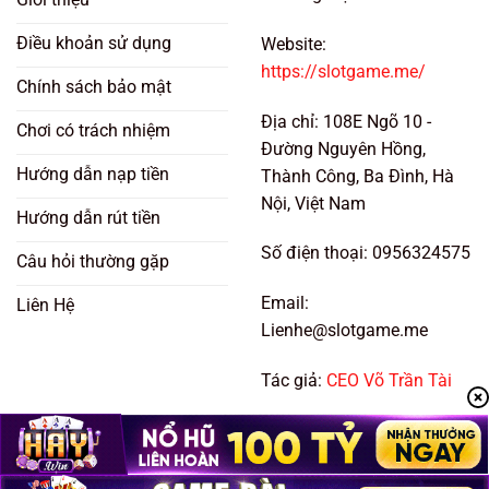
Điều khoản sử dụng
Website:
https://slotgame.me/
Chính sách bảo mật
Địa chỉ: 108E Ngõ 10 -
Chơi có trách nhiệm
Đường Nguyên Hồng,
Hướng dẫn nạp tiền
Thành Công, Ba Đình, Hà
Nội, Việt Nam
Hướng dẫn rút tiền
Số điện thoại: 0956324575
Câu hỏi thường gặp
Email:
Liên Hệ
Lienhe@slotgame.me
Tác giả:
CEO Võ Trần Tài