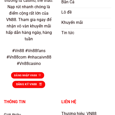
thưởng từ casino, thể thao.
Bắn Cá
Nạp rút nhanh chóng là
Lô đề
điểm cộng rất lớn của
VN88. Tham gia ngay để
Khuyến mãi
nhận vô vàn khuyến mãi
hấp dẫn hàng ngày, hàng
Tin tức
tuần
#Vn88 #Vn88fans
#Vn88com #nhacaivn88
#Vn88casino
ĐĂNG NHẬP VN88
ĐĂNG KÝ VN88
THÔNG TIN
LIÊN HỆ
Thương hiệu: VN88
Giới thiệu