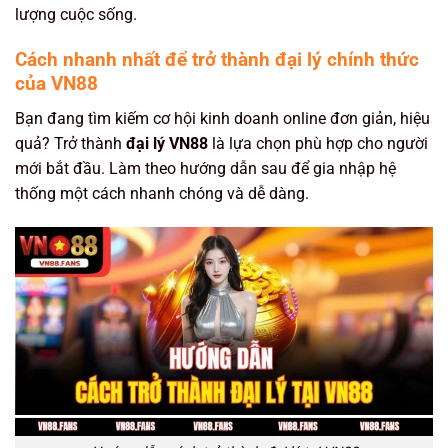
lượng cuộc sống.
Cách nhanh nhất để trở thành đại lý chính thức
của VN88
Bạn đang tìm kiếm cơ hội kinh doanh online đơn giản, hiệu
quả? Trở thành
đại lý VN88
là lựa chọn phù hợp cho người
mới bắt đầu. Làm theo hướng dẫn sau để gia nhập hệ
thống một cách nhanh chóng và dễ dàng.