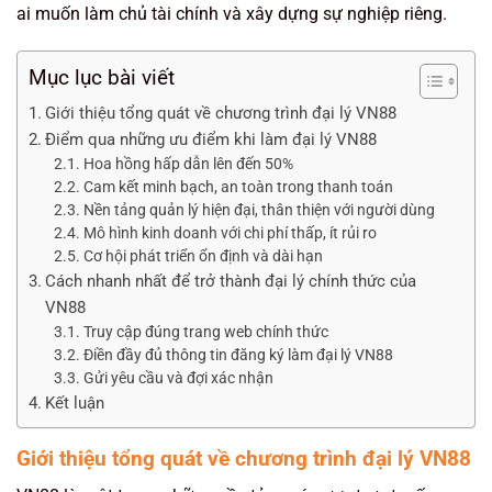
ai muốn làm chủ tài chính và xây dựng sự nghiệp riêng.
Mục lục bài viết
Giới thiệu tổng quát về chương trình đại lý VN88
Điểm qua những ưu điểm khi làm đại lý VN88
Hoa hồng hấp dẫn lên đến 50%
Cam kết minh bạch, an toàn trong thanh toán
Nền tảng quản lý hiện đại, thân thiện với người dùng
Mô hình kinh doanh với chi phí thấp, ít rủi ro
Cơ hội phát triển ổn định và dài hạn
Cách nhanh nhất để trở thành đại lý chính thức của
VN88
Truy cập đúng trang web chính thức
Điền đầy đủ thông tin đăng ký làm đại lý VN88
Gửi yêu cầu và đợi xác nhận
Kết luận
Giới thiệu tổng quát về chương trình đại lý VN88