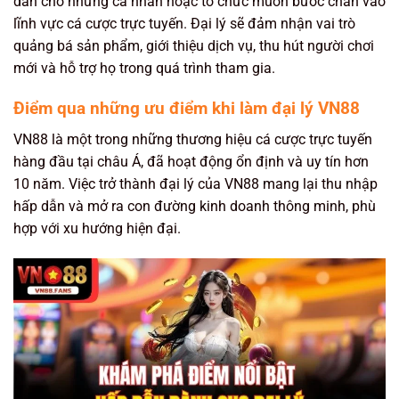
dẫn cho những cá nhân hoặc tổ chức muốn bước chân vào
lĩnh vực cá cược trực tuyến. Đại lý sẽ đảm nhận vai trò
quảng bá sản phẩm, giới thiệu dịch vụ, thu hút người chơi
mới và hỗ trợ họ trong quá trình tham gia.
Điểm qua những ưu điểm khi làm đại lý VN88
VN88 là một trong những thương hiệu cá cược trực tuyến
hàng đầu tại châu Á, đã hoạt động ổn định và uy tín hơn
10 năm. Việc trở thành đại lý của VN88 mang lại thu nhập
hấp dẫn và mở ra con đường kinh doanh thông minh, phù
hợp với xu hướng hiện đại.