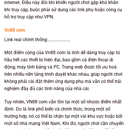
internet. Điều này đôi khi khiến người chơi gặp khó khăn
khi truy cập, buộc phải sử dụng các link phụ hoặc công cụ
hỗ trợ truy cập như VPN.
Vn88 com
Link real chính thống:…………………
Một điểm cộng của Vn88 com là tính dễ dàng truy cập từ
hầu hết các thiết bị hiện đại, bao gồm cả điện thoại di
động, máy tính bảng và PC. Trang web được tối ưu hoá
trên nhiều nền tảng trình duyệt khác nhau, giúp người chơi
không phải cài đặt thêm ứng dụng phụ mà vẫn có thể trải
nghiệm đầy đủ các tính năng của nhà cái.
Tuy nhiên, VN88 com vẫn tồn tại một số nhược điểm nhất
định. Do là link phổ biến và chính thức, trong một số
trường hợp, nó có thể bị chặn tại một vài khu vực hoặc bởi
một số nhà mạng Việt Nam. Khi đó, người chơi cần chuyển