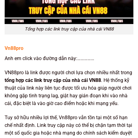
Tổng hợp các link truy cập của nhà cái VN88
Vn88pro
Anh em click vào đường dẫn này:……………
VN88pro là link được người chơi lựa chọn nhiều nhất trong
tổng hợp các link truy cập của nhà cái VN88
. Hệ thống kỹ
thuật của link này liên tục được tối ưu hóa giúp người chơi
không gặp tình trạng lag, giật hay gián đoạn khi vào nhà
cái, đặc biệt là vào giờ cao điểm hoặc khi mạng yếu.
Tuy sở hữu nhiều lợi thế, Vn88pro vẫn tồn tại một số hạn
chế nhất định. Link truy cập này có thể bị chặn tạm thời tại
một số quốc gia hoặc nhà mạng do chính sách kiểm duyệt