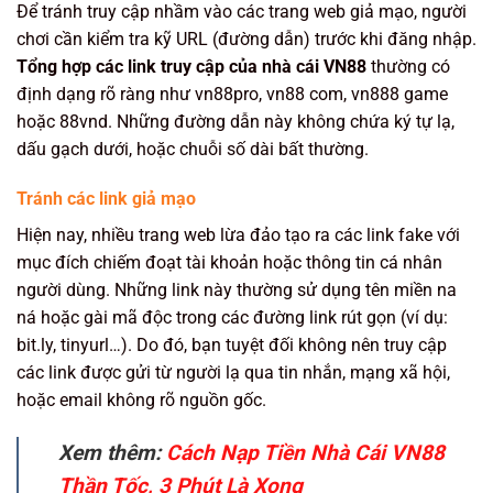
Để tránh truy cập nhầm vào các trang web giả mạo, người
chơi cần kiểm tra kỹ URL (đường dẫn) trước khi đăng nhập.
Tổng hợp các link truy cập của nhà cái VN88
thường có
định dạng rõ ràng như vn88pro, vn88 com, vn888 game
hoặc 88vnd. Những đường dẫn này không chứa ký tự lạ,
dấu gạch dưới, hoặc chuỗi số dài bất thường.
Tránh các link giả mạo
Hiện nay, nhiều trang web lừa đảo tạo ra các link fake với
mục đích chiếm đoạt tài khoản hoặc thông tin cá nhân
người dùng. Những link này thường sử dụng tên miền na
ná hoặc gài mã độc trong các đường link rút gọn (ví dụ:
bit.ly, tinyurl…). Do đó, bạn tuyệt đối không nên truy cập
các link được gửi từ người lạ qua tin nhắn, mạng xã hội,
hoặc email không rõ nguồn gốc.
Xem thêm:
Cách Nạp Tiền Nhà Cái VN88
Thần Tốc, 3 Phút Là Xong