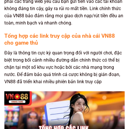
phải các trang web yêu cầu bạn gửi tiền vào các tài khoản
không đáng tin cậy, gây ra rủi ro mất tiền. Link chính thức
của VN88 bảo đảm rằng mọi giao dịch nạp/rút tiền đều an
toàn, minh bạch và nhanh chóng.
Tổng hợp các link truy cập của nhà cái VN88
cho game thủ
Đây là thông tin cực kỳ quan trọng đối với người chơi, đặc
biệt trong bối cảnh nhiều đường dẫn chính thức có thể bị
chặn tại một số khu vực hoặc bởi các nhà mạng trong
nước. Để đảm bảo quá trình cá cược không bị gián đoạn,
VN88 đã triển khai nhiều phiên bản link truy cập