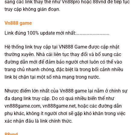
sang các link thay thế như Vn88pro hoặc 88vnd để tiếp tục
truy cập không gián đoạn.
Vn888 game
Link đúng 100% update mới nhất:…………………………
Hệ thống link truy cập tại VN888 Game được cập nhật
thường xuyên. Nhà cái liên tục thay đổi và bổ sung các
đường dẫn mới để đảm bảo người chơi luôn có thể vào
trang chủ nhanh chóng, đặc biệt là trong bối cảnh nhiều
link bị chặn tại một số nhà mạng trong nước.
Nhược điểm lớn nhất của Vn888 game lại nằm ở chính sự
đa dạng link truy cập. Do có quá nhiều biến thể như
vn888game.com, vn888game.net, hoặc các đường dẫn
phụ khác, không ít người chơi sẽ gặp khó khăn trong việc
xác nhận đâu là link chính thức.
88vnd