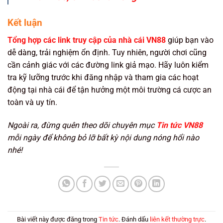
Kết luận
Tổng hợp các link truy cập của nhà cái VN88
giúp bạn vào
dễ dàng, trải nghiệm ổn định. Tuy nhiên, người chơi cũng
cần cảnh giác với các đường link giả mạo. Hãy luôn kiểm
tra kỹ lưỡng trước khi đăng nhập và tham gia các hoạt
động tại nhà cái để tận hưởng một môi trường cá cược an
toàn và uy tín.
Ngoài ra, đừng quên theo dõi chuyên mục
Tin tức VN88
mỗi ngày để không bỏ lỡ bất kỳ nội dung nóng hổi nào
nhé!
Bài viết này được đăng trong
Tin tức
. Đánh dấu
liên kết thường trực
.