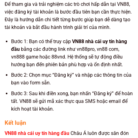
Để tham gia và trải nghiệm các trò chơi hấp dẫn tại VN88,
việc đăng ký tài khoản là bước đầu tiên bạn cần thực hiện.
Đây là hướng dẫn chi tiết từng bước giúp bạn dễ dàng tạo
tài khoản và bắt đầu hành trình giải trí của mình.
Bước 1: Bạn có thể truy cập
VN88 nhà cái uy tín hàng
đầu
bằng các đường link như vn88pro, vn88 com,
vn888 game hoặc 88vnd. Hệ thống sẽ tự động điều
hướng bạn đến phiên bản phù hợp và ổn định nhất.
Bước 2: Chọn mục “Đăng ký” và nhập các thông tin của
bạn vào form sẵn.
Bước 3: Sau khi điền xong, bạn nhấn “Đăng ký” để hoàn
tất. VN88 sẽ gửi mã xác thực qua SMS hoặc email để
kích hoạt tài khoản.
Kết luận
VN88 nhà cái uy tín hàng đầu
Châu Á luôn được săn đón