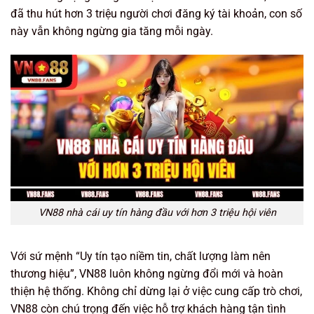
đã thu hút hơn 3 triệu người chơi đăng ký tài khoản, con số
này vẫn không ngừng gia tăng mỗi ngày.
VN88 nhà cái uy tín hàng đầu với hơn 3 triệu hội viên
Với sứ mệnh “Uy tín tạo niềm tin, chất lượng làm nên
thương hiệu”, VN88 luôn không ngừng đổi mới và hoàn
thiện hệ thống. Không chỉ dừng lại ở việc cung cấp trò chơi,
VN88 còn chú trọng đến việc hỗ trợ khách hàng tận tình