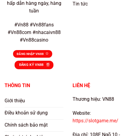
hấp dẫn hàng ngày, hàng
Tin tức
tuần
#Vn88 #Vn88fans
#Vn88com #nhacaivn88
#Vn88casino
ĐĂNG NHẬP VN88
ĐĂNG KÝ VN88
THÔNG TIN
LIÊN HỆ
Thương hiệu: VN88
Giới thiệu
Điều khoản sử dụng
Website:
https://slotgame.me/
Chính sách bảo mật
Địa chỉ: 108E Ngõ 10 -