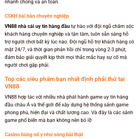
nhanh chóng và an toàn.
CSKH bài bản chuyên nghiệp
VN88 nhà cái uy tín hàng đầu
tự hào với đội ngũ chăm sóc
khách hàng chuyên nghiệp và tận tâm, luôn sẵn sàng hỗ
trợ người chơi bất kỳ lúc nào. Đội ngũ hỗ trợ khách hàng có
mặt 24/7, và thời gian phản hồi chỉ trong vòng 2-3 phút,
đảm bảo giải quyết kịp thời mọi thắc mắc hay sự cố mà
người chơi gặp phải.
Top các siêu phẩm bạn nhất định phải thử tại
VN88
VN88 hợp tác với nhiều nhà phát hành game uy tín hàng
đầu châu Á và thế giới để xây dựng hệ thống sảnh game
phong phú, hiện đại và chất lượng cao. Và đây là các sảnh
game phổ biến mà bạn không nên bỏ lỡ
Casino bùng nổ y như sòng bài thật