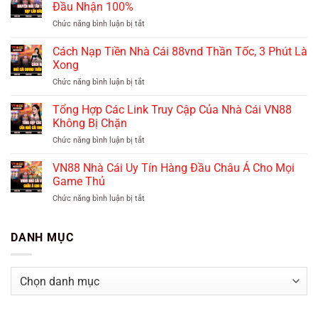
Giới
Đầu Nhận 100%
Thiệu
Chức năng bình luận bị tắt
ở
Bạn
Khuyến
Nhận
Mãi
Cách Nạp Tiền Nhà Cái 88vnd Thần Tốc, 3 Phút Là
Tiền
Tân
Không
Xong
Thủ
Giới
Chức năng bình luận bị tắt
ở
VN88
Hạn
Cách
Cực
Tại
Nạp
Tổng Hợp Các Link Truy Cập Của Nhà Cái VN88
Sốc
VN88
Tiền
–
Không Bị Chặn
Nhà
Nạp
Chức năng bình luận bị tắt
ở
Cái
Lần
Tổng
88vnd
Đầu
Hợp
VN88 Nhà Cái Uy Tín Hàng Đầu Châu Á Cho Mọi
Thần
Nhận
Các
Tốc,
Game Thủ
100%
Link
3
Chức năng bình luận bị tắt
ở
Truy
Phút
VN88
Cập
Là
Nhà
Của
Xong
Cái
DANH MỤC
Nhà
Uy
Cái
Tín
VN88
Hàng
Không
Danh
Đầu
Bị
mục
Châu
Chặn
Á