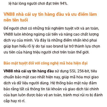
lệ hài lòng người chơi đạt trên 94%.
VN88 nhà cái uy tín hàng đầu và ưu điểm làm
nên tên tuổi
Để người chơi có những trải nghiệm tuyệt vời và an toàn,
VN88 luôn không ngừng cải tiến và nâng cao chất lượng
dịch vụ của mình. Và đây là những điểm nhấn khó phai
giúp bạn hiểu rõ lý do tại sao brand lại trở thành lựa chọn
ưu tiên của hàng triệu người chơi trên toàn thế giới.
Bảo mật tuyệt đối với công nghệ mã hóa hiện đại
VN88 nhà cái uy tín hàng đầu
sử dụng SSL 256-bit, tiêu
chuẩn bảo mật cao nhất hiện nay, giúp mã hóa mọi giao
dịch và dữ liệu người dùng. Hệ thống bảo mật này đảm
bảo rằng tất cả thông tin tài khoản và giao dịch tài chính
của bạn luôn được bảo vệ an toàn, tránh mọi rủi ro bị đánh
cắp hay rò rỉ.