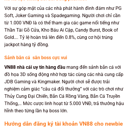
Với sự góp mặt của các nhà phát hành đình đám như PG
Soft, Joker Gaming và Spadegaming. Người chơi chỉ cần
từ 1.000 VNĐ là có thể tham gia các game nổi tiếng như
Thần Tài Gõ Cửa, Kho Báu Ai Cập, Candy Burst, Book of
Gold…. Tỷ lệ hoàn trả lên đến 0.8%, cùng cơ hội trúng
jackpot hàng tỷ đồng.
Sảnh bắn cá săn boss cực vui
VN88 nhà cái uy tín hàng đầu
mang đến sảnh bắn cá với
đồ họa 3D sống động nhờ hợp tác cùng các nhà cung cấp
JDB Gaming và Kingmaker. Người chơi sẽ được trải
nghiệm cảm giác “câu cá đổi thưởng” với các trò chơi như
Thủy Cung Đại Chiến, Bắn Cá Rồng Vàng, Bắn Cá Truyền
Thống,… Mức cược linh hoạt từ 5.000 VNĐ, trả thưởng hậu
hĩnh theo từng lần hạ boss lớn.
Hướng dẫn đăng ký tài khoản VN88 cho newbie