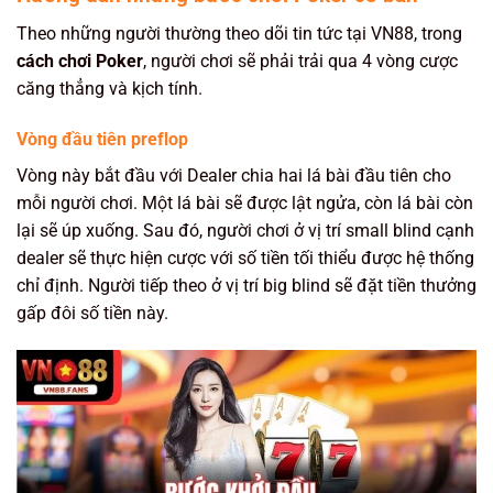
Theo những người thường theo dõi tin tức tại VN88, trong
cách chơi Poker
, người chơi sẽ phải trải qua 4 vòng cược
căng thẳng và kịch tính.
Vòng đầu tiên preflop
Vòng này bắt đầu với Dealer chia hai lá bài đầu tiên cho
mỗi người chơi. Một lá bài sẽ được lật ngửa, còn lá bài còn
lại sẽ úp xuống. Sau đó, người chơi ở vị trí small blind cạnh
dealer sẽ thực hiện cược với số tiền tối thiểu được hệ thống
chỉ định. Người tiếp theo ở vị trí big blind sẽ đặt tiền thưởng
gấp đôi số tiền này.