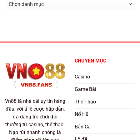
Không
Danh
Đầu
Bị
mục
Châu
Chặn
Á
Cho
Mọi
Game
Thủ
CHUYÊN MỤC
Casino
Game Bài
Vn88 là nhà cái uy tín hàng
Thể Thao
đầu, với tỉ lệ cược hấp dẫn,
Nổ Hũ
đa dạng trò chơi đổi
thưởng từ casino, thể thao.
Bắn Cá
Nạp rút nhanh chóng là
Lô đề