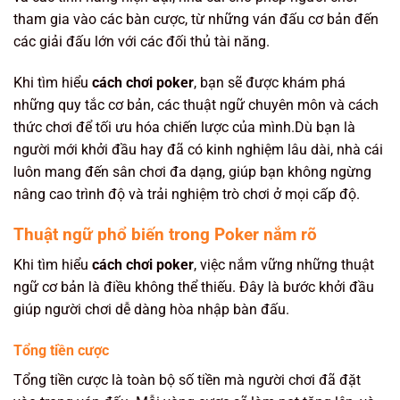
tham gia vào các bàn cược, từ những ván đấu cơ bản đến
các giải đấu lớn với các đối thủ tài năng.
Khi tìm hiểu
cách chơi poker
, bạn sẽ được khám phá
những quy tắc cơ bản, các thuật ngữ chuyên môn và cách
thức chơi để tối ưu hóa chiến lược của mình.Dù bạn là
người mới khởi đầu hay đã có kinh nghiệm lâu dài, nhà cái
luôn mang đến sân chơi đa dạng, giúp bạn không ngừng
nâng cao trình độ và trải nghiệm trò chơi ở mọi cấp độ.
Thuật ngữ phổ biến trong Poker nắm rõ
Khi tìm hiểu
cách chơi poker
, việc nắm vững những thuật
ngữ cơ bản là điều không thể thiếu. Đây là bước khởi đầu
giúp người chơi dễ dàng hòa nhập bàn đấu.
Tổng tiền cược
Tổng tiền cược là toàn bộ số tiền mà người chơi đã đặt