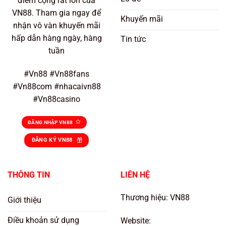
điểm cộng rất lớn của
VN88. Tham gia ngay để
Khuyến mãi
nhận vô vàn khuyến mãi
hấp dẫn hàng ngày, hàng
Tin tức
tuần
#Vn88 #Vn88fans
#Vn88com #nhacaivn88
#Vn88casino
ĐĂNG NHẬP VN88
ĐĂNG KÝ VN88
THÔNG TIN
LIÊN HỆ
Thương hiệu: VN88
Giới thiệu
Điều khoản sử dụng
Website: