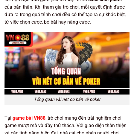
của bản thân. Khi tham gia trò chơi, mỗi quyết định được
đưa ra trong quá trình chơi đều có thể tạo ra sự khác biệt,
từ việc chọn cược, bỏ bài hay nâng cược.
Tổng quan vài nét cơ bản về poker
Tại
game bài
VN88
, trò chơi mang đến trải nghiệm chơi
game mượt mà và đầy thử thách. Với giao diện thân thiện
và các tính năng hiện đại, nhà cái cho phép người chơi