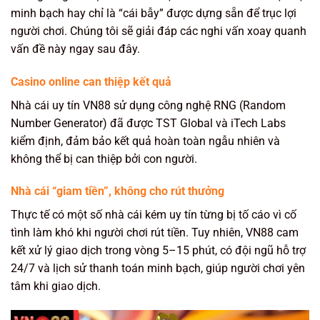
minh bạch hay chỉ là “cái bẫy” được dựng sẵn để trục lợi
người chơi. Chúng tôi sẽ giải đáp các nghi vấn xoay quanh
vấn đề này ngay sau đây.
Casino online can thiệp kết quả
Nhà cái uy tín VN88 sử dụng công nghệ RNG (Random
Number Generator) đã được TST Global và iTech Labs
kiểm định, đảm bảo kết quả hoàn toàn ngẫu nhiên và
không thể bị can thiệp bởi con người.
Nhà cái “giam tiền”, không cho rút thưởng
Thực tế có một số nhà cái kém uy tín từng bị tố cáo vì cố
tình làm khó khi người chơi rút tiền. Tuy nhiên, VN88 cam
kết xử lý giao dịch trong vòng 5–15 phút, có đội ngũ hỗ trợ
24/7 và lịch sử thanh toán minh bạch, giúp người chơi yên
tâm khi giao dịch.