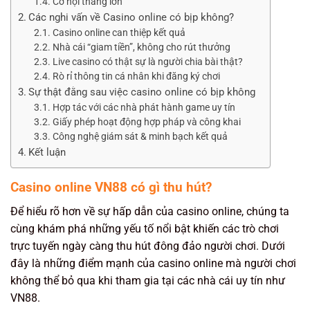
Cơ hội thắng lớn
Các nghi vấn về Casino online có bịp không?
Casino online can thiệp kết quả
Nhà cái “giam tiền”, không cho rút thưởng
Live casino có thật sự là người chia bài thật?
Rò rỉ thông tin cá nhân khi đăng ký chơi
Sự thật đằng sau việc casino online có bịp không
Hợp tác với các nhà phát hành game uy tín
Giấy phép hoạt động hợp pháp và công khai
Công nghệ giám sát & minh bạch kết quả
Kết luận
Casino online VN88 có gì thu hút?
Để hiểu rõ hơn về sự hấp dẫn của casino online, chúng ta
cùng khám phá những yếu tố nổi bật khiến các trò chơi
trực tuyến ngày càng thu hút đông đảo người chơi. Dưới
đây là những điểm mạnh của casino online mà người chơi
không thể bỏ qua khi tham gia tại các nhà cái uy tín như
VN88.