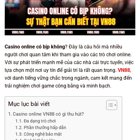
Casino online có bịp không
? Đây là câu hỏi mà nhiều
người chơi quan tâm khi tham gia vào các trò chơi online.
Với sự phát triển mạnh mẽ của các nhà cái trực tuyến, việc
lựa chọn một nơi uy tín để giải trí là rất quan trọng.
VN88
,
với danh tiếng vững chắc trong ngành, cam kết mang đến
trải nghiệm chơi game công bằng và minh bạch.
Mục lục bài viết
Casino online VN88 có gì thu hút?
Đa dạng trò chơi
Phần thưởng hấp dẫn
Công nghệ bảo mật