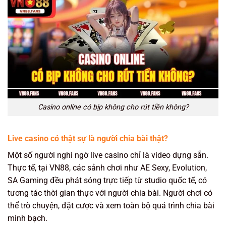
Casino online có bịp không cho rút tiền không?
Live casino có thật sự là người chia bài thật?
Một số người nghi ngờ live casino chỉ là video dựng sẵn.
Thực tế, tại VN88, các sảnh chơi như AE Sexy, Evolution,
SA Gaming đều phát sóng trực tiếp từ studio quốc tế, có
tương tác thời gian thực với người chia bài. Người chơi có
thể trò chuyện, đặt cược và xem toàn bộ quá trình chia bài
minh bạch.