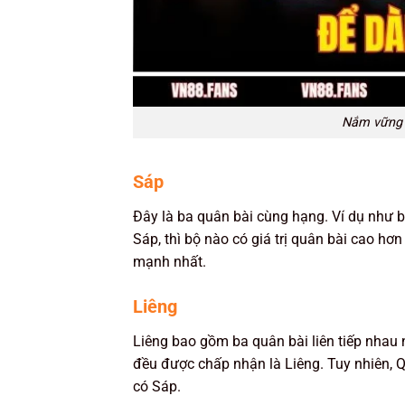
Nắm vững 
Sáp
Đây là ba quân bài cùng hạng. Ví dụ như ba
Sáp, thì bộ nào có giá trị quân bài cao hơn
mạnh nhất.
Liêng
Liêng bao gồm ba quân bài liên tiếp nhau
đều được chấp nhận là Liêng. Tuy nhiên, Q
có Sáp.