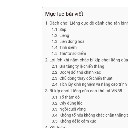
Mục lục bài viết
Cách chơi Liêng cực dễ dành cho tân bin
Sáp
Liêng
Liên đồng hoa
Tính điểm
Thứ tự so điểm
Lợi ích khi nắm chắc bí kíp chơi liêng củ
Gia tăng tỷ lệ chiến thắng
Đọc vị đối thủ chính xác
Chủ động thay đổi chiến thuật
Tích lũy kinh nghiệm và nâng cao trình
Bí kíp chơi Liêng của cao thủ tại VN88
Tố thăm dò
Cáy đúng lúc
Ngồi cuối vòng
Không tố nếu không chắc chắn thắng 
Không để lộ cảm xúc
Kết luận