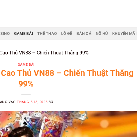
SINO
GAME BÀI
THỂ THAO
LÔ ĐỀ
BẮN CÁ
NỔ HŨ
KHUYẾN MÃI
a Cao Thủ VN88 – Chiến Thuật Thắng 99%
GAME BÀI
a Cao Thủ VN88 – Chiến Thuật Thắng
99%
ĂNG VÀO
THÁNG 5 13, 2025
BỞI