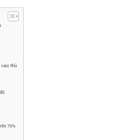
h
a cao thủ
 độ
trên 70%