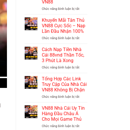
VN88
Chức năng bình luận bị tắt
ở
Chương
Trình
Khuyến Mãi Tân Thủ
Giới
VN88 Cực Sốc – Nạp
Thiệu
Lần Đầu Nhận 100%
Bạn
Chức năng bình luận bị tắt
ở
Nhận
Khuyến
Tiền
Mãi
Không
Cách Nạp Tiền Nhà
Tân
Giới
Cái 88vnd Thần Tốc,
Thủ
Hạn
3 Phút Là Xong
VN88
Tại
Chức năng bình luận bị tắt
ở
Cực
VN88
Cách
Sốc
Nạp
–
Tổng Hợp Các Link
Tiền
Nạp
Truy Cập Của Nhà Cái
Nhà
Lần
VN88 Không Bị Chặn
Cái
Đầu
Chức năng bình luận bị tắt
ở
88vnd
Nhận
Tổng
Thần
100%
í
Hợp
Tốc,
VN88 Nhà Cái Uy Tín
Các
3
Hàng Đầu Châu Á
Link
Phút
Cho Mọi Game Thủ
Truy
Là
Chức năng bình luận bị tắt
ở
Cập
Xong