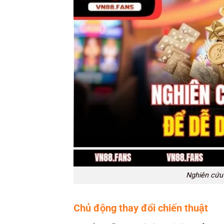
Nghiên cứu 
Chủ động thay đổi chiến thuật